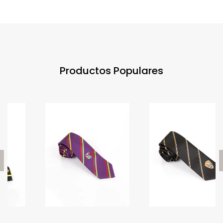
Productos Populares
ious