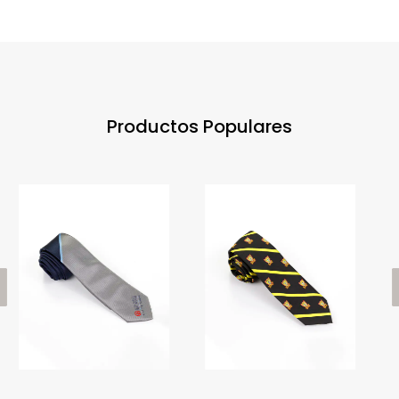
Productos Populares
ious